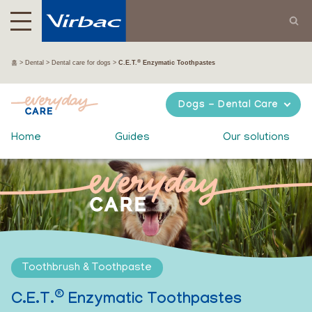
®
홈
Dental
Dental care for dogs
C.E.T.
Enzymatic Toothpastes
Dogs - Dental Care
Home
Guides
Our solutions
Toothbrush & Toothpaste
®
C.E.T.
Enzymatic Toothpastes