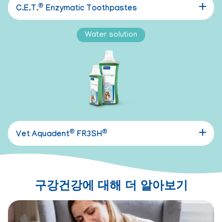
®
C.E.T.
Enzymatic Toothpastes
Water solution
®
®
Vet Aquadent
FR3SH
구강건강에 대해 더 알아보기