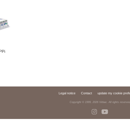
PPi
Legal notice
Contact
update my cookie pref
Copyright © 1999,
2026
Virbac. All rights reserve