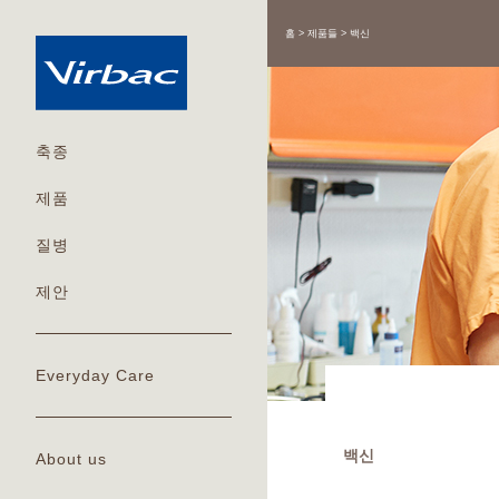
홈
제품들
백신
축종
제품
질병
제안
Everyday Care
백신
About us