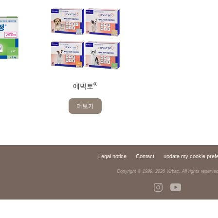
®
에빅토
더보기
Legal notice
Contact
update my cookie pref
Copyright © 1999,
2026
Virbac. All rights reserve