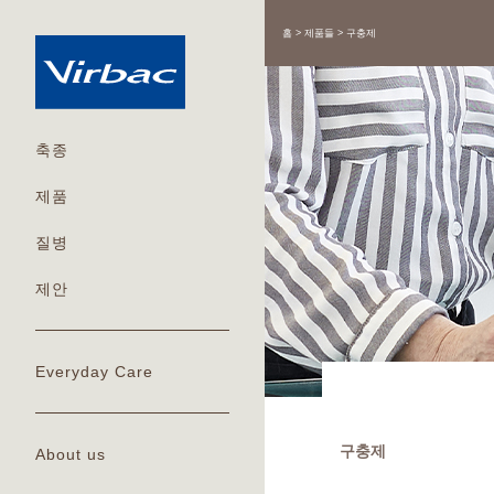
홈
제품들
구충제
축종
제품
질병
제안
Everyday Care
구충제
About us