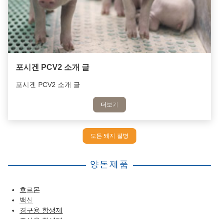
포시겐 PCV2 소개 글
포시겐 PCV2 소개 글
더보기
모든 돼지 질병
양돈제품
호르몬
백신
경구용 항생제