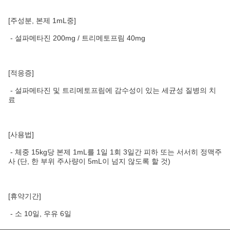
[주성분, 본제 1mL중]
- 설파메타진 200mg / 트리메토프림 40mg
[적응증]
- 설파메타진 및 트리메토프림에 감수성이 있는 세균성 질병의 치
료
[사용법]
- 체중 15kg당 본제 1mL를 1일 1회 3일간 피하 또는 서서히 정맥주
사 (단, 한 부위 주사량이 5mL이 넘지 않도록 할 것)
[휴약기간]
- 소 10일, 우유 6일