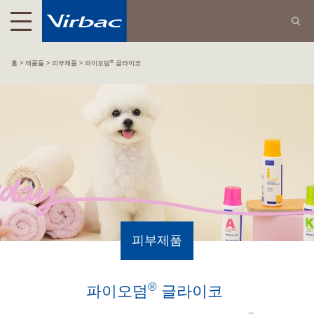
®
홈
제품들
피부제품
파이오덤
글라이코
피부제품
®
파이오덤
글라이코