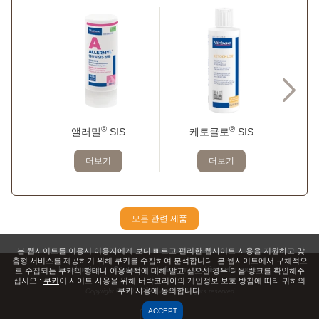
®
®
앨러밀
SIS
케토클로
SIS
세
더보기
더보기
모든 관련 제품
본 웹사이트를 이용시 이용자에게 보다 빠르고 편리한 웹사이트 사용을 지원하고 맞
춤형 서비스를 제공하기 위해 쿠키를 수집하여 분석합니다. 본 웹사이트에서 구체적으
Legal notice
Contact
update my cookie preferencies
로 수집되는 쿠키의 형태나 이용목적에 대해 알고 싶으신 경우 다음 링크를 확인해주
십시오 :
쿠키
이 사이트 사용을 위해 버박코리아의 개인정보 보호 방침에 따라 귀하의
쿠키 사용에 동의합니다.
Copyright © 1999,
2026
Virbac. All rights reserved
ACCEPT